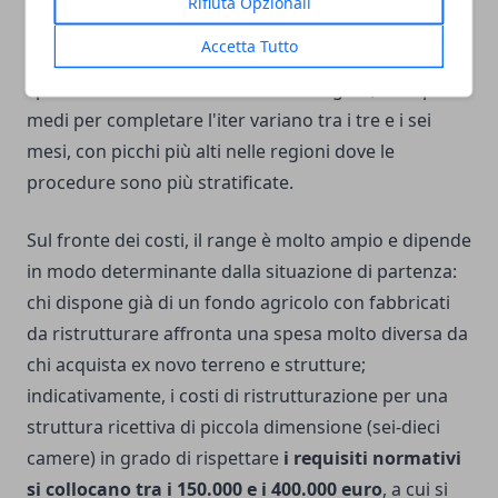
Rifiuta Opzionali
l'ottenimento delle autorizzazioni sanitarie,
Accetta Tutto
ambientali e urbanistiche necessarie in relazione alle
specifiche attività che si intende svolgere; i tempi
medi per completare l'iter variano tra i tre e i sei
mesi, con picchi più alti nelle regioni dove le
procedure sono più stratificate.
Sul fronte dei costi, il range è molto ampio e dipende
in modo determinante dalla situazione di partenza:
chi dispone già di un fondo agricolo con fabbricati
da ristrutturare affronta una spesa molto diversa da
chi acquista ex novo terreno e strutture;
indicativamente, i costi di ristrutturazione per una
struttura ricettiva di piccola dimensione (sei-dieci
camere) in grado di rispettare
i requisiti normativi
si collocano tra i 150.000 e i 400.000 euro
, a cui si