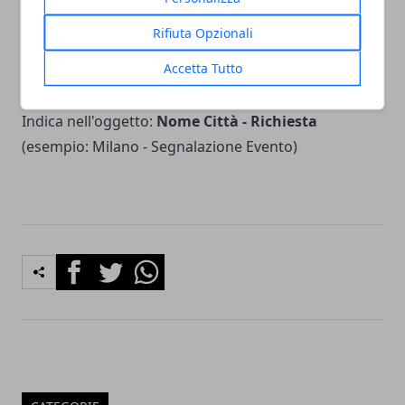
community nelle nostre iniziative.
Rifiuta Opzionali
Accetta Tutto
Vuoi contattare la redazione?
Scrivi a
redazione@citta365.it
Indica nell'oggetto:
Nome Città - Richiesta
(esempio: Milano - Segnalazione Evento)
Facebook
Twitter
Whatsapp