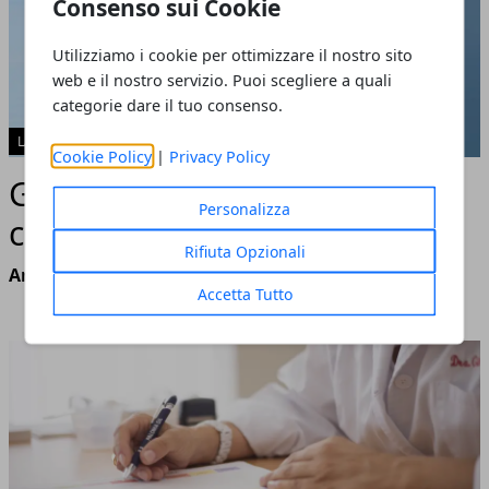
Consenso sui Cookie
Utilizziamo i cookie per ottimizzare il nostro sito
web e il nostro servizio. Puoi scegliere a quali
categorie dare il tuo consenso.
LAVORO E FORMAZIONE
Cookie Policy
|
Privacy Policy
Gig Economy: cos'è e come
Personalizza
cambia il lavoro nel 2026
Rifiuta Opzionali
Annalisa Biasi
- luglio 09, 2026
Accetta Tutto