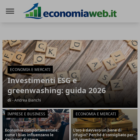
EconomiaWeb
EconomiaWeb
Articoli in Evidenza
ECONOMIA E MERCATI
Investimenti ESG e
greenwashing: guida 2026
di
- Andrea Bianchi
IMPRESE E BUSINESS
ECONOMIA E MERCATI
Economia comportamentale:
L'oro è davvero un bene di
come i bias influenzano le
rifugio? Perché è consigliato per
decisioni di spesa
gli investimenti