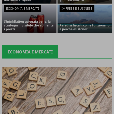
ECONOMIA E MERCATI
IMPRESE E BUSINESS
Shrinkflation spiegata bene: la
strategia invisibile che aumenta
Paradisi fiscali: come funzionano
i prezzi
e perché esistono?
ECONOMIA E MERCATI