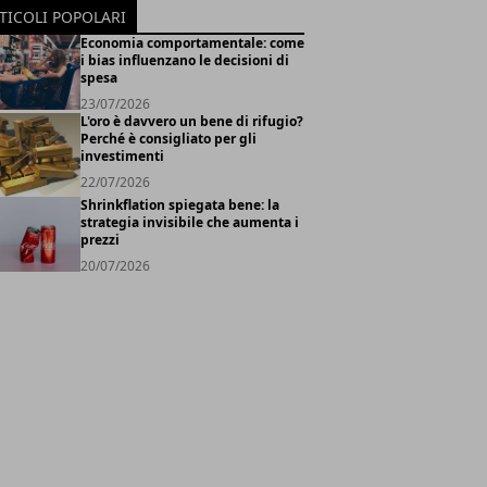
TICOLI POPOLARI
Economia comportamentale: come
i bias influenzano le decisioni di
spesa
23/07/2026
L'oro è davvero un bene di rifugio?
Perché è consigliato per gli
investimenti
22/07/2026
Shrinkflation spiegata bene: la
strategia invisibile che aumenta i
prezzi
20/07/2026