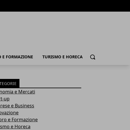
 E FORMAZIONE
TURISMO E HORECA
Cerca
TEGORIE
nomia e Mercati
rt-up
rese e Business
ovazione
oro e Formazione
ismo e Horeca