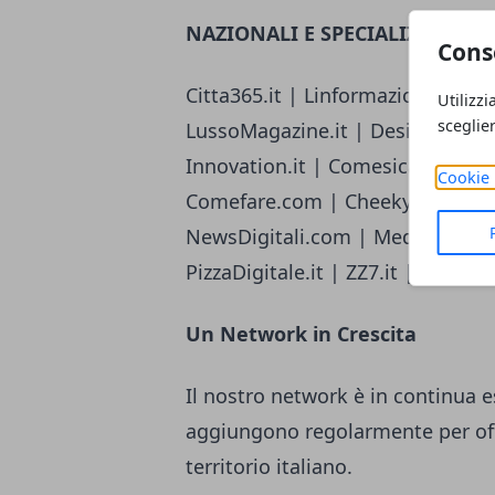
NAZIONALI E SPECIALIZZATE
Cons
Citta365.it | Linformazione.com | R
Utilizzi
sceglie
LussoMagazine.it | Design-Italia.i
Innovation.it | Comesicalcola.it 
Cookie 
Comefare.com | CheekyMag.it | 
NewsDigitali.com | MediaeSocieta
PizzaDigitale.it | ZZ7.it | Ideaz
Un Network in Crescita
Il nostro network è in continua 
aggiungono regolarmente per off
territorio italiano.