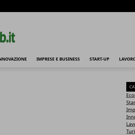
NNOVAZIONE
IMPRESE E BUSINESS
START-UP
LAVORO
CA
Eco
Sta
Imp
Inn
Lav
Tur