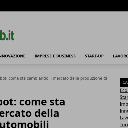
NNOVAZIONE
IMPRESE E BUSINESS
START-UP
LAVORO
bot: come sta cambiando il mercato della produzione di
CA
Eco
Sta
ot: come sta
Imp
ercato della
Inn
Lav
automobili
Tur