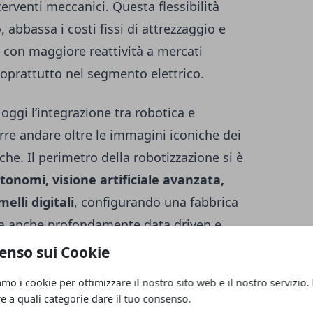
erventi meccanici. Questa flessibilità
 abbassa i costi fissi di attrezzaggio e
e con maggiore reattività a mercati
, soprattutto nel segmento elettrico.
gi l’integrazione tra robotica e
re andare oltre le immagini iconiche dei
che. Il perimetro della robotizzazione si è
tonomi, visione artificiale avanzata,
elli digitali
, configurando una fabbrica
ma anche profondamente data driven e
enso sui Cookie
amo i cookie per ottimizzare il nostro sito web e il nostro servizio.
lle linee di produzione
re a quali categorie dare il tuo consenso.