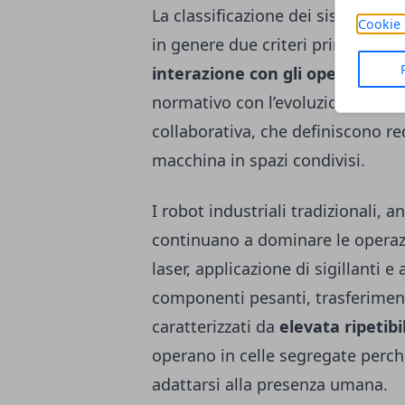
La classificazione dei sistemi r
Cookie 
in genere due criteri principali: i
interazione con gli operatori 
normativo con l’evoluzione degli 
collaborativa, che definiscono re
macchina in spazi condivisi.
I robot industriali tradizionali, 
continuano a dominare le operazio
laser, applicazione di sigillanti 
componenti pesanti, trasferimen
caratterizzati da
elevata ripetibil
operano in celle segregate perché
adattarsi alla presenza umana.