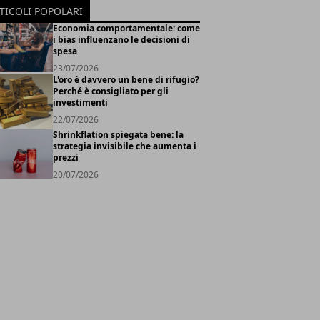
TICOLI POPOLARI
Economia comportamentale: come
i bias influenzano le decisioni di
spesa
23/07/2026
L'oro è davvero un bene di rifugio?
Perché è consigliato per gli
investimenti
22/07/2026
Shrinkflation spiegata bene: la
strategia invisibile che aumenta i
prezzi
20/07/2026