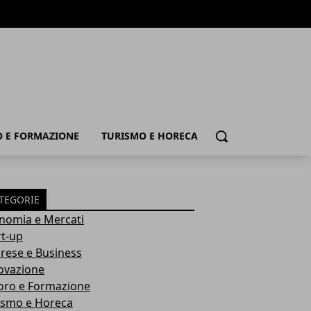
 E FORMAZIONE
TURISMO E HORECA
Cerca
TEGORIE
nomia e Mercati
rt-up
rese e Business
ovazione
oro e Formazione
ismo e Horeca