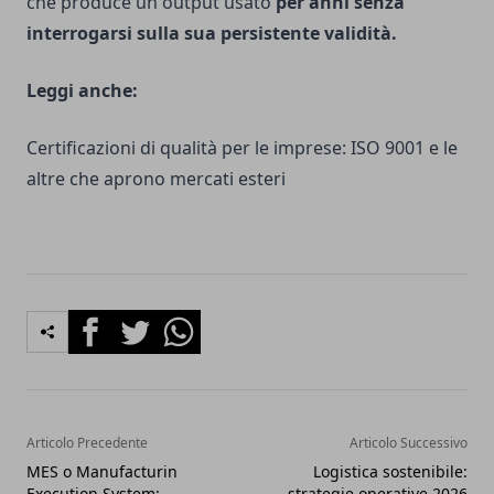
che produce un output usato
per anni senza
interrogarsi sulla sua persistente validità.
Leggi anche:
Certificazioni di qualità per le imprese: ISO 9001 e le
altre che aprono mercati esteri
Facebook
Twitter
Whatsapp
Articolo Precedente
Articolo Successivo
MES o Manufacturin
Logistica sostenibile:
Execution System:
strategie operative 2026