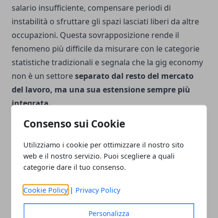
salario insufficiente, compensare periodi di
instabilità o sfruttare gli spazi lasciati liberi da altre
occupazioni. Questa sovrapposizione rende il
fenomeno più difficile da misurare con le categorie
statistiche tradizionali e segnala che la gig economy
non è un settore
separato dal resto del mercato
del lavoro, ma una sua estensione sempre più
integrata.
Consenso sui Cookie
Come sta cambiando nel 2026?
Utilizziamo i cookie per ottimizzare il nostro sito
Nel 2026 la gig economy è entrata in una nuova fase.
web e il nostro servizio. Puoi scegliere a quali
Le piattaforme non si limitano più a mettere in
categorie dare il tuo consenso.
contatto domanda e offerta, ma utilizzano sistemi di
Cookie Policy
|
Privacy Policy
analisi predittiva, intelligenza artificiale e pricing
dinamico per governare con maggiore precisione i
Personalizza