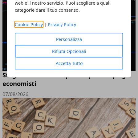
web e il nostro servizio. Puoi scegliere a quali
categorie dare il tuo consenso.
Cookie Policy
|
Privacy Policy
Personalizza
Rifiuta Opzionali
Accetta Tutto
Stagflazione: cos'è e perché preoccupa gli
economisti
07/08/2026