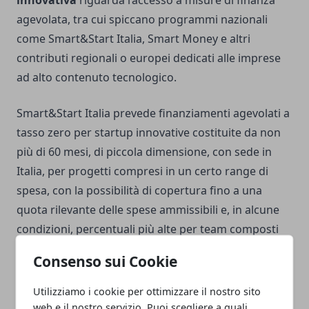
innovativa
riguarda l’accesso a misure di finanza
agevolata, tra cui spiccano programmi nazionali
come Smart&Start Italia, Smart Money e altri
contributi regionali o europei dedicati alle imprese
ad alto contenuto tecnologico.
Smart&Start Italia prevede finanziamenti agevolati a
tasso zero per startup innovative costituite da non
più di 60 mesi, di piccola dimensione, con sede in
Italia, per progetti compresi in un certo range di
spesa, con la possibilità di copertura fino a una
quota rilevante delle spese ammissibili e, in alcune
condizioni, percentuali più alte per team composti
da giovani under 35 o donne.
Consenso sui Cookie
Accanto al finanziamento a tasso zero può essere
Utilizziamo i cookie per ottimizzare il nostro sito
previsto, in determinate misure, un contributo a
web e il nostro servizio. Puoi scegliere a quali