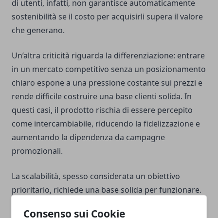
di utenti, infatti, non garantisce automaticamente
sostenibilità se il costo per acquisirli supera il valore
che generano.
Un’altra criticità riguarda la differenziazione: entrare
in un mercato competitivo senza un posizionamento
chiaro espone a una pressione costante sui prezzi e
rende difficile costruire una base clienti solida. In
questi casi, il prodotto rischia di essere percepito
come intercambiabile, riducendo la fidelizzazione e
aumentando la dipendenza da campagne
promozionali.
La scalabilità, spesso considerata un obiettivo
prioritario, richiede una base solida per funzionare.
Espandersi troppo presto, senza aver validato
Consenso sui Cookie
processi e metriche, può amplificare problemi
già